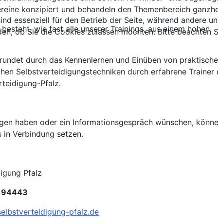
reine konzipiert und behandeln den Themenbereich ganzhei
ind essenziell für den Betrieb der Seite, während andere u
besteht, wie fast alle unserer Trainings, aus einem hohen
den, ob Sie die Cookies zulassen möchten. Bitte beachten S
Pra
rundet durch das Kennenlernen und Einüben von praktisch
ichen Selbstverteidigungstechniken durch erfahrene Trainer
rteidigung-Pfalz.
gen haben oder ein Informationsgespräch wünschen, könne
s in Verbindung setzen.
l
digung Pfalz
194443
elbstverteidigung-pfalz.de