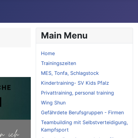
Main Menu
Home
Trainingszeiten
MES, Tonfa, Schlagstock
Kindertraining- SV Kids Pfalz
Privattraining, personal training
Wing Shun
Gefährdete Berufsgruppen - Firmen
Teambuilding mit Selbstverteidigung,
Kampfsport