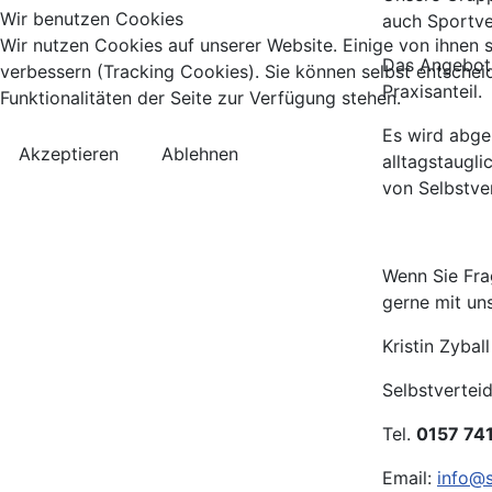
Wir benutzen Cookies
auch Sportve
Wir nutzen Cookies auf unserer Website. Einige von ihnen s
Das Angebot 
verbessern (Tracking Cookies). Sie können selbst entschei
Funktionalitäten der Seite zur Verfügung stehen.
Es wird abge
Akzeptieren
Ablehnen
alltagstaugl
von Selbstve
Wenn Sie Fra
gerne mit un
Kristin Zybal
Selbstvertei
Tel.
0157 74
Email:
info@s