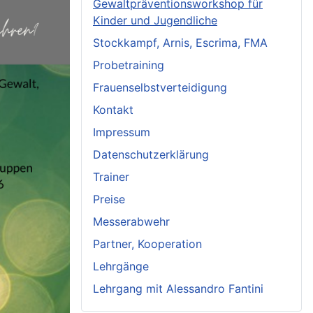
Gewaltpräventionsworkshop für
Kinder und Jugendliche
Stockkampf, Arnis, Escrima, FMA
Probetraining
Frauenselbstverteidigung
Kontakt
Impressum
Datenschutzerklärung
Trainer
Preise
Messerabwehr
Partner, Kooperation
Lehrgänge
Lehrgang mit Alessandro Fantini